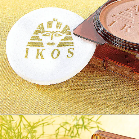
überdeckt Narben und Unebenheiten
Nass oder trocken auftragbar
mit Spiegel und Schwämmchen
dermatologisch getestet
Selbst Narben verschwinden! Die Profischminke lässt
Hautunreinheiten, Altersflecken, Pigmentstörungen
und Narben in Gesicht und Dekolleté verschwinden.
Überdeckt sogar unschöne Besenreißer an den
Beinen. Nass oder trocken auftragbar. Mit Spiegel und
Schwämmchen. Sofort 10 Jahre jünger aussehen!
Dermatologisch getestet. Mit LSF 15.
Details
Hinweise & Hersteller