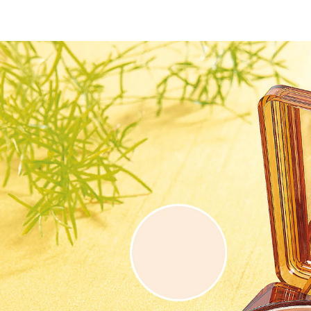
24,99 €
1 kg = 1.999,20 €
inkl. MwSt. und zzgl.
Versandkosten
Variante
light
In den Warenkorb
Sofort lieferbar - in 2-3 Werktagen bei Ihnen
überdeckt selbst unschöne Besenreiser
an den Beinen
LSF 15