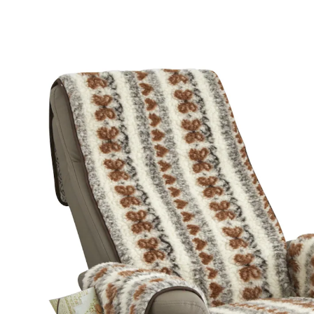
UVP 54,95 €
20,99 €
inkl. MwSt. und zzgl.
Versandkosten
Variante
folklore
In den Warenkorb
Sofort lieferbar - in 2-3 Werktagen bei Ihnen
Komfortabler Schutz für Ihren Lieblingssessel!