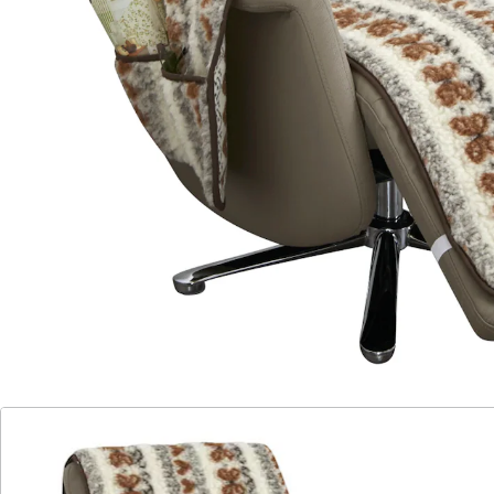
Der Schurwoll Sesselschoner mit Fußteil ist die
perfekte Ergänzung für Ihren Lieblingssessel.
Der Schoner ist in einem Stück gearbeitet, was
bedeutet, dass die beiden Armlehnenschoner fest
angenäht sind und somit sicher an ihrem Platz bleiben.
Zusätzlich sind die beiden Armlehnenschoner mit
Seitentaschen für zum Beispiel Brille und
Fernbedienung ausgestattet.
Das extra lange Fußteil bleibt dank Gummizug sicher
an Ort und Stelle. Erleben Sie die Vorteile von
schmutzabweisender, feuchtigkeitsabsorbierender
Schurwolle, die das ganze Jahr über für ein
angenehmes Sitzgefühl sorgt.
Details