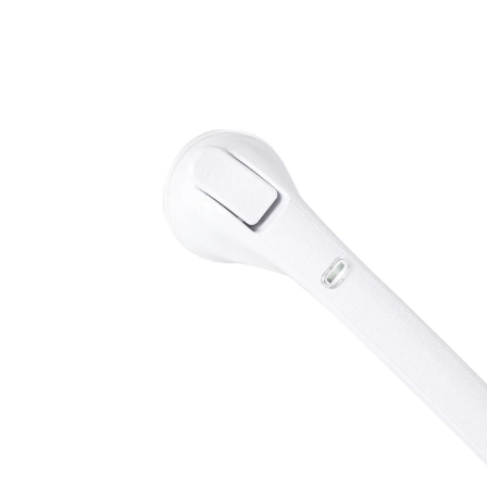
UVP 49,99 €
31,59 €
inkl. MwSt. und zzgl.
Versandkosten
Variante
50 cm
In den Warenkorb
Sofort lieferbar - in 2-3 Werktagen bei Ihnen
patentierter Saugnapf mit Indikator
für sicheren Halt im Bad