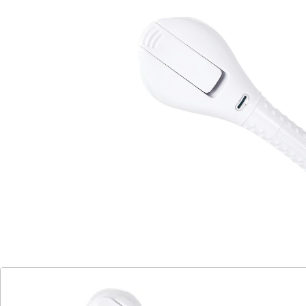
leicht anzubringen, ohne Bohren
Mobiler Haltegriff für mehr Sicherheit beim Duschen
oder Baden. Haftet zuverlässig mit Saugnapf. Ein
Indikator zeigt an, ob der Griff korrekt angebracht
wurde. Vertikal: Belastbar bis 60 kg. Abgewinkelt:
Belastbar bis 30 kg.
Details
Hinweise & Hersteller
Bewertungen