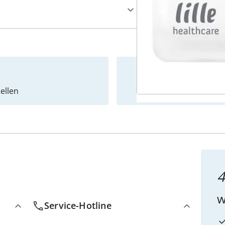
ellen
Newslet
4
w
Service-Hotline