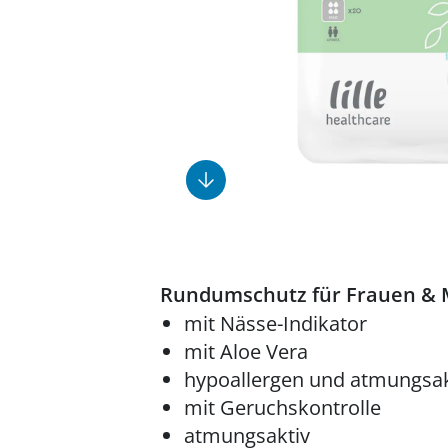
Fußpflegeprodukte
Geschenkideen
Elektromobile
Massage-Produkte
Herrenschuhe
Hausapotheke
Toilettenstühle
Ohrreiniger
Insektenabwehr
Ess- & Trinkhilfen
Sesselschoner
Mützen & Hüte
Kälte- & Wärmetherapie
Urinflaschen &
Nachttöpfe
Parfüm
Kleinmöbel
‎ Alle Anzeigen
‎ Alle Anzeigen
‎ Alle Anzeigen
‎ Alle Anzeigen
‎ Alle Anzeigen
Rundumschutz für Frauen &
mit Nässe-Indikator
mit Aloe Vera
hypoallergen und atmungsak
mit Geruchskontrolle
atmungsaktiv