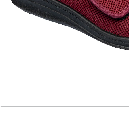
anpassungsfähig dank Mesh
mit mikrofeinem Mesh-Gewebe, dass sich
Ihrem Fuß anpasst
atmungsaktiv: sorgt für trockene Füße
weitenverstellbarer Klettverschluss
Angenehm weich – da drückt nichts, denn das
mikrofeine Mesh-Gewebe wirkt druckentlastend. Es ist
besonders atmungsaktiv und sorgt für
Temperaturausgleich und Feuchtigkeitstransport. Mit
Klettverschluss.
Details