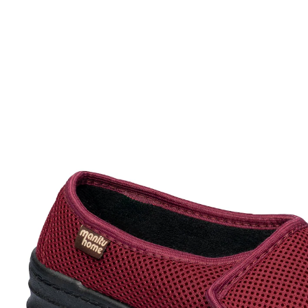
30,59 €
ab
28,99 €
inkl. MwSt. und zzgl.
Versandkosten
Variante
rot
Größe
In den Warenkorb
Sofort lieferbar - in 2-3 Werktagen bei Ihnen