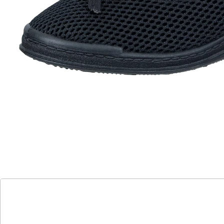
einfaches An- und Ausziehen
Komfort und Stil in einem. Atmungsaktives Mesh-
Obermaterial, kombiniert mit einem weichen Frottee-
Futter und einer Frotteedecksohle, sorgt für ein
angenehmes Tragegefühl.
Details
Hinweise & Hersteller
Bewertungen