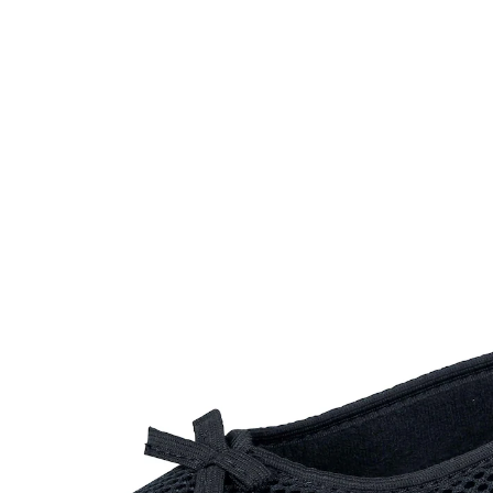
ab
22,99 €
inkl. MwSt. und zzgl.
Versandkosten
Variante
schwarz
Größe
In den Warenkorb
Sofort lieferbar - in 2-3 Werktagen bei Ihnen