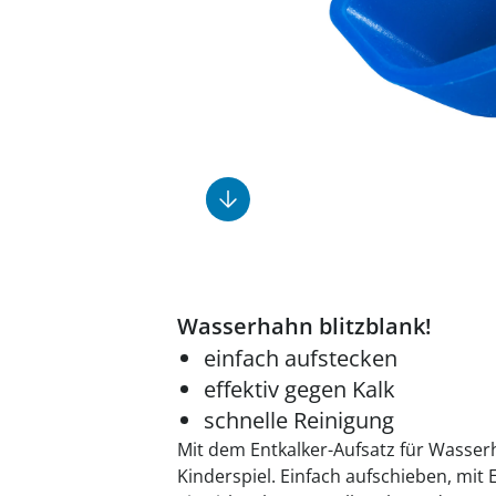
Fußpflegeprodukte
Geschenkideen
Elektromobile
Massage-Produkte
Herrenschuhe
Hausapotheke
Toilettenstühle
Ohrreiniger
Insektenabwehr
Ess- & Trinkhilfen
Sesselschoner
Mützen & Hüte
Kälte- & Wärmetherapie
Urinflaschen &
Nachttöpfe
Parfüm
Kleinmöbel
‎ Alle Anzeigen
‎ Alle Anzeigen
‎ Alle Anzeigen
‎ Alle Anzeigen
‎ Alle Anzeigen
Wasserhahn blitzblank!
einfach aufstecken
effektiv gegen Kalk
schnelle Reinigung
Mit dem Entkalker-Aufsatz für Wasser
Kinderspiel. Einfach aufschieben, mit 