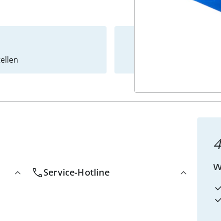
ellen
Newslet
4
w
Service-Hotline