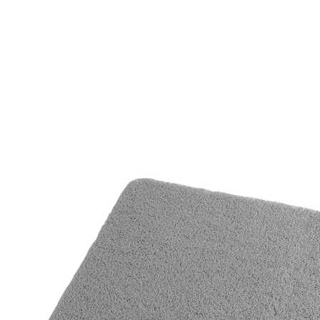
UVP 14,99 €
12,99 €
inkl. MwSt. und zzgl.
Versandkosten
Variante
In den Warenkorb
Sofort lieferbar - in 2-3 Werktagen bei Ihnen