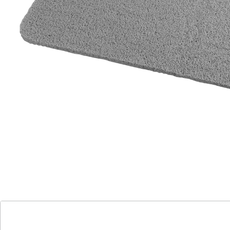
Füße waschen – ohne bücken
hautsympathisch – verhindert
Hornhautbildung
Die sanfte Art, Füße zu reinigen und zu massieren! Auf
der rutschfesten Matte bildet sich mit Seife oder
Duschgel ein feiner Schaumteppich, der die Füße
wohltuend umschmeichelt. Die spezielle Struktur lässt
Wasser schnell abfließen und somit wird die
Sturzgefahr minimiert. Schnell
trocknend.
Details
Hinweise & Hersteller