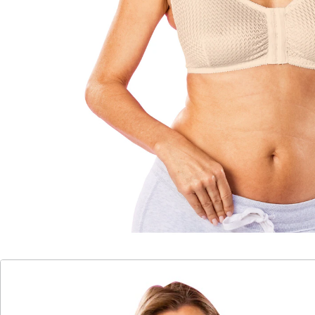
Sofort lieferbar - in 2-3 Werktagen bei Ihnen
Alternativprodukt
Zu diesem Artikel haben wir eine Alternative gefunden,
die Sie interessieren könnte:
wedolina
Soft-BH, 9-teilig mehrfarbig
(121)
Einzelpreis:
UVP 79,99 €
39,99 €
Mit perfekter Passform für maximalen
Tragekomfort