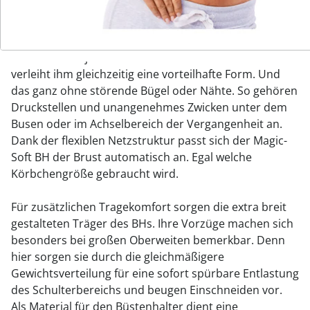
anpasst.
Durch seinen cleveren Schnitt bietet der Magic Soft-BH
dem Busen in jeder Situation sicheren Halt und
verleiht ihm gleichzeitig eine vorteilhafte Form. Und
das ganz ohne störende Bügel oder Nähte. So gehören
Druckstellen und unangenehmes Zwicken unter dem
Busen oder im Achselbereich der Vergangenheit an.
Dank der flexiblen Netzstruktur passt sich der Magic-
Soft BH der Brust automatisch an. Egal welche
Körbchengröße gebraucht wird.
Für zusätzlichen Tragekomfort sorgen die extra breit
gestalteten Träger des BHs. Ihre Vorzüge machen sich
besonders bei großen Oberweiten bemerkbar. Denn
hier sorgen sie durch die gleichmäßigere
Gewichtsverteilung für eine sofort spürbare Entlastung
des Schulterbereichs und beugen Einschneiden vor.
Als Material für den Büstenhalter dient eine