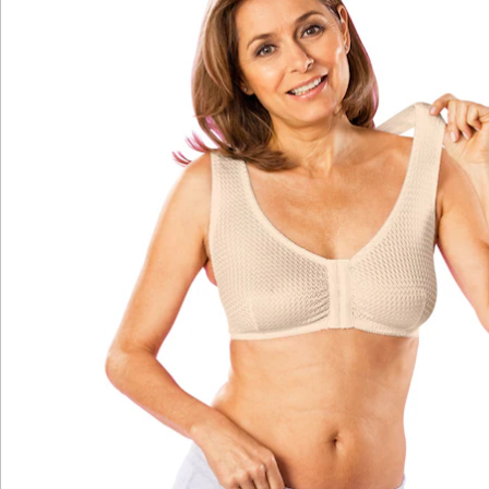
Soft-BH mit Frontverschluss
zeitloses Design mit Netzstruktur
ohne Bügel, Nähte oder Stäbchen
kein Einschneiden, keine Druckstellen
passt sich perfekt an den Körper an
eignet sich auch zum Schlafen
seidenartiges Stretchgewebe
Bequemes Tragegefühl und guter Halt? Bei den
meisten Büstenhaltern ist das ein Wunsch zu viel. Dass
es auch anders geht, beweist der Magic Soft-BH von
MedoVital. Das zeigt sich schon beim Anziehen, denn
dank seines praktischen Frontverschlusses lässt sich
der Wohlfühl-BH ohne Anstrengung überziehen und
sicher verschließen. Auf der Haut fühlt sich der BH
dank des weichen Materials und der flexiblen
Netzstruktur herrlich angenehm an. Sie ist es auch, die
dafür sorgt, dass sich der Büstenhalter beim Tragen
wie eine zweite Haut an die Konturen des Körpers