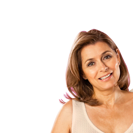
14,99 €
inkl. MwSt. und zzgl.
Versandkosten
Variante
haut
Größe
BH-Größenrechner
In den Warenkorb