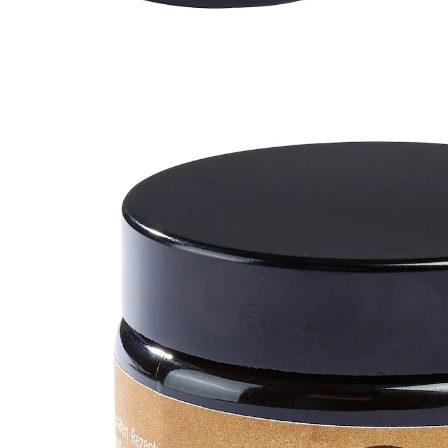
UVP 19,95 €
9,89 €
1 l = 98,90 €
inkl. MwSt. und zzgl.
Versandkosten
In den Warenkorb
Sofort lieferbar - in 2-3 Werktagen bei Ihnen
pflegt und schützt beanspruchte
Körperstellen