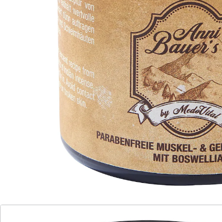
gegen Gelenkprobleme
hilfreich auch bei Schuppenflechte
(Psoriasis)
Balsam mit wertvollen Extrakten des indischen
Weihrauchs. Boswellia wird eine
entzündungshemmende Wirkung nachgesagt.
Wohltuend bei Arthritis, Muskelzerrung,
Verspannungen, Rücken- und Gelenkschmerzen.
Details
Hinweise & Hersteller
Bewertungen