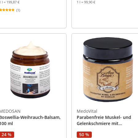
1 l = 199,87 €
1 l = 99,90 €
(1)
MEDOSAN
MedoVital
Boswellia-Weihrauch-Balsam,
Parabenfreie Muskel- und
100 ml
Gelenkschmiere mit
Boswellia, 100 ml
24 %
50 %