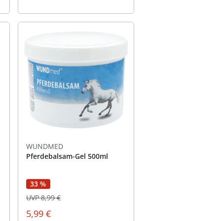
WUNDMED
Pferdebalsam-Gel 500ml
33 %
UVP 8,99 €
5,99 €