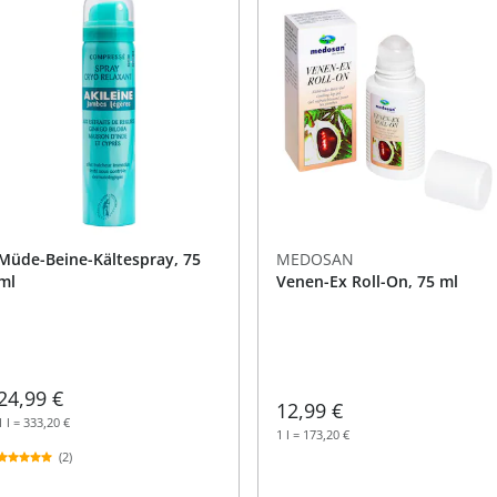
Müde-Beine-Kältespray, 75
MEDOSAN
ml
Venen-Ex Roll-On, 75 ml
24,99 €
12,99 €
1 l = 333,20 €
1 l = 173,20 €
(2)