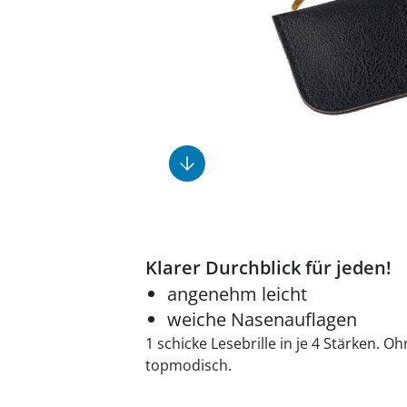
Fußpflegeprodukte
Geschenkideen
Elektromobile
Massage-Produkte
Herrenschuhe
Hausapotheke
Toilettenstühle
Ohrreiniger
Insektenabwehr
Ess- & Trinkhilfen
Sesselschoner
Mützen & Hüte
Kälte- & Wärmetherapie
Urinflaschen &
Nachttöpfe
Parfüm
Kleinmöbel
‎ Alle Anzeigen
‎ Alle Anzeigen
‎ Alle Anzeigen
‎ Alle Anzeigen
‎ Alle Anzeigen
Klarer Durchblick für jeden!
angenehm leicht
weiche Nasenauflagen
1 schicke Lesebrille in je 4 Stärken. O
topmodisch.