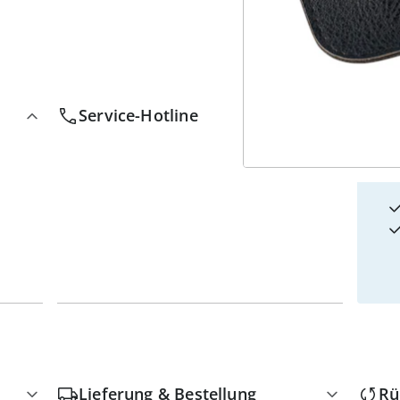
4
w
Service-Hotline
Lieferung & Bestellung
Rü