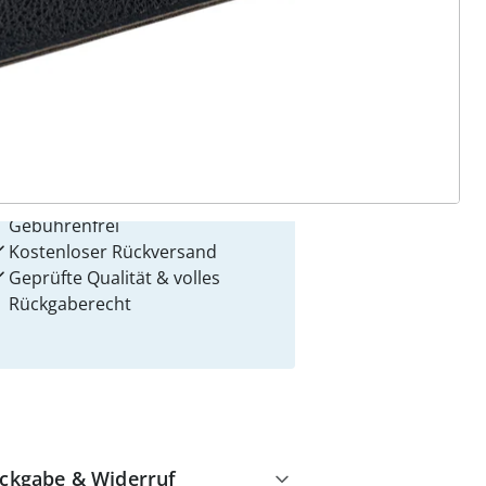
 Gründe für
alzvital
Versandkostenfrei ab 99 €
Kauf auf Rechnung
Gebührenfrei
Kostenloser Rückversand
Geprüfte Qualität & volles
Rückgaberecht
ckgabe & Widerruf