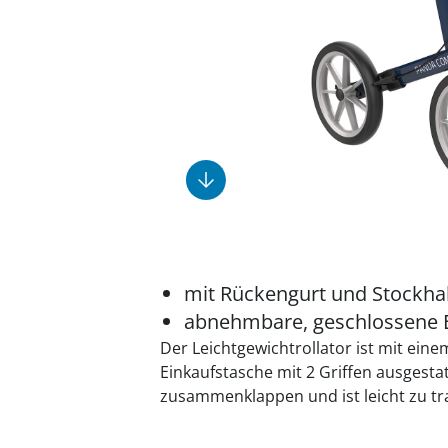
Fußpflegeprodukte
Geschenkideen
Elektromobile
Massage-Produkte
Herrenschuhe
Hausapotheke
Toilettenstühle
Ohrreiniger
Insektenabwehr
Ess- & Trinkhilfen
Sesselschoner
Mützen & Hüte
Kälte- & Wärmetherapie
Urinflaschen &
Nachttöpfe
Parfüm
Kleinmöbel
‎ Alle Anzeigen
‎ Alle Anzeigen
‎ Alle Anzeigen
‎ Alle Anzeigen
‎ Alle Anzeigen
mit Rückengurt und Stockhal
abnehmbare, geschlossene 
Der Leichtgewichtrollator ist mit ein
Einkaufstasche mit 2 Griffen ausgestatte
zusammenklappen und ist leicht zu tr