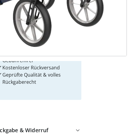
 Gründe für
alzvital
Versandkostenfrei ab 99 €
Kauf auf Rechnung
Gebührenfrei
Kostenloser Rückversand
Geprüfte Qualität & volles
Rückgaberecht
ckgabe & Widerruf