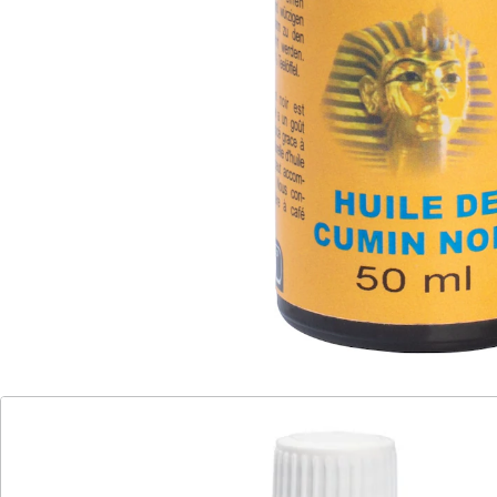
als Speiseöl und Nahrungsergänzung
anwendbar
Das kalt gepresste Öl wird auch "orientalisches Gold"
genannt und wegen seines intensiven Geschmacks seit
über 2000 Jahren zum Würzen von Speisen verwendet.
Durch seinen hohen Anteil an gesättigten und
ungesättigten Fettsäuren sowie vielen Vitaminen kann
es auch als Nahrungsergänzungsmittel eingenommen
werden – mit positivem Einfluss auf Gehirn und
Verdauungssystem.
Verzehrempfehlung: täglich 3x ½ Teelöffel.
Details
Hinweise & Hersteller