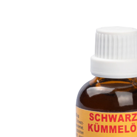
UVP 7,99 €
6,99 €
1 l = 139,80 €
inkl. MwSt. und zzgl.
Versandkosten
Variante
50 ml
In den Warenkorb
Sofort lieferbar - in 2-3 Werktagen bei Ihnen
Mit Zink für den Säure-Basen-Stoffwechsel