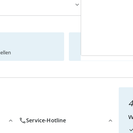
ellen
Newslet
4
w
Service-Hotline