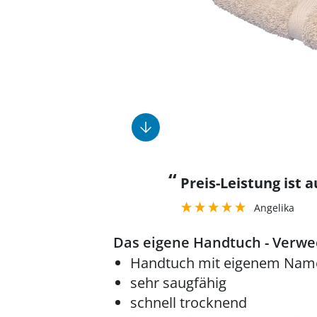
Fußpflegeprodukte
Geschenkideen
Elektromobile
Massage-Produkte
Herrenschuhe
Hausapotheke
Toilettenstühle
Ohrreiniger
Insektenabwehr
Ess- & Trinkhilfen
Sesselschoner
Mützen & Hüte
Kälte- & Wärmetherapie
Urinflaschen &
Nachttöpfe
Parfüm
Kleinmöbel
‎ Alle Anzeigen
‎ Alle Anzeigen
‎ Alle Anzeigen
‎ Alle Anzeigen
‎ Alle Anzeigen
“
Preis-Leistung ist a
Angelika
Das eigene Handtuch - Verwe
Handtuch mit eigenem Name
sehr saugfähig
schnell trocknend