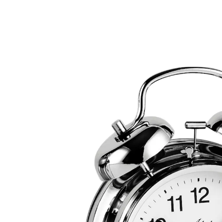
24,99 €
inkl. MwSt. und zzgl.
Versandkosten
In den Warenkorb
Sofort lieferbar - in 2-3 Werktagen bei Ihnen
Der Klassiker
fluoreszierende Zeiger
große Ziffern
Nostalgie, die funktioniert. Einfach zu bedienen!
Nostalgie-Wecker mit mechanischem Uhrwerk – mit
Schrauben aufzuziehen – benötigt keine Batterien.
Weißes Ziffernblatt mit Leucht-Zeigern. Große, gut
lesbare Ziffern. Schönes Läutwerk.