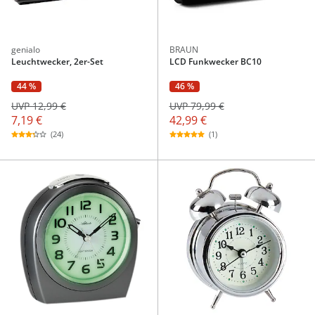
genialo
BRAUN
Leuchtwecker, 2er-Set
LCD Funkwecker BC10
44 %
46 %
UVP 12,99 €
UVP 79,99 €
7,19 €
42,99 €
(24)
(1)