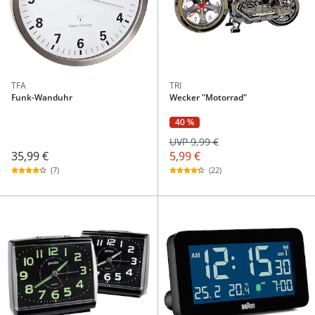
TFA
TRI
Funk-Wanduhr
Wecker "Motorrad"
40 %
UVP 9,99 €
35,99 €
5,99 €
(7)
(22)