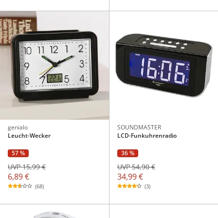
genialo
SOUNDMASTER
Leucht-Wecker
LCD-Funkuhrenradio
57 %
36 %
UVP 15,99 €
UVP 54,90 €
6,89 €
34,99 €
(68)
(3)