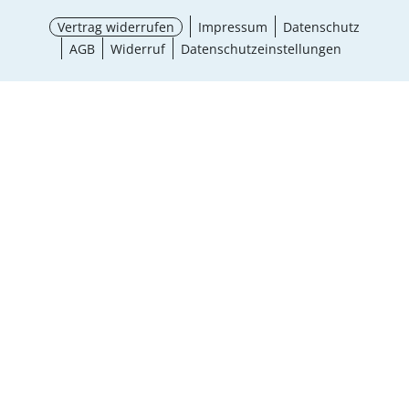
Vertrag widerrufen
Impressum
Datenschutz
AGB
Widerruf
Datenschutzeinstellungen
¹ Aktionsbedingungen
schließen
Ergebnisse anzeigen (22)