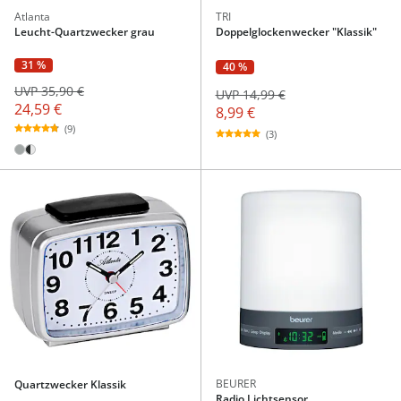
Atlanta
TRI
Leucht-Quartzwecker grau
Doppelglockenwecker "Klassik"
31 %
40 %
UVP 35,90 €
UVP 14,99 €
24,59 €
8,99 €
(9)
(3)
BEURER
Quartzwecker Klassik
Radio Lichtsensor