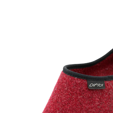
UVP 49,95 €
22,59 €
inkl. MwSt. und zzgl.
Versandkosten
Variante
Wolga
+ 1
Größe
In den Warenkorb
Sofort lieferbar - in 2-3 Werktagen bei Ihnen