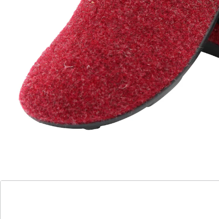
Komfortable & bequeme Hausschuhe!
mit original rutschhemmender pifit!-
Barfuß-Sohle aus PVC
angenehmes Fußklima
stärkt die Fußmuskulatur
fördert eine natürliche Laufbewegung
generiert langfristig eine gesündere
Körperhaltung
Die Kombination aus nachhaltigem, hochwertigem
Wollfilz und rutschhemmender Barfuß-Sohle sorgt den
ganzen Tag über für ein angenehmes Fußklima.
Details