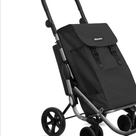
recycelbarem RPET-Gewebe mit verstellbarer
Verschlussschnalle schützt Ihre Einkäufe bei jedem
Wetter.
Details
Hinweise & Hersteller
Bewertungen