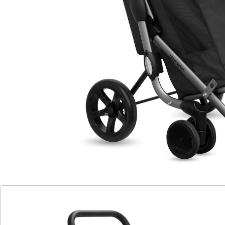
Wasserdichte abnehmbare Tasche mit
Deckel und verstellbarer
Verschlussschnalle
seitliche Sicherheitsreflektoren
höhenverstellbarer Handgriff
vordere Thermotasche mit 10 l Kapazität
Netztaschen
Mit dem Einkaufstrolley GO PLUS PREMIUM genießen
Sie maximalen Komfort und große Ladekapazität, ohne
auf einfache Handhabung zu verzichten. Das moderne
Design und die abnehmbare Tasche machen ihn
äußerst praktisch. Das eloxierte Aluminiumgestell in
grauer Farbe und der höhenverstellbare Handgriff aus
veganem Leder garantieren Langlebigkeit und
Komfort. Seitliche Sicherheitsreflektoren sorgen für
Sichtbarkeit, während das kompakte Zusammenfalten
mit automatischer Sicherheitsblockierung die
Handhabung erleichtert. Die wasserdichte Tasche aus