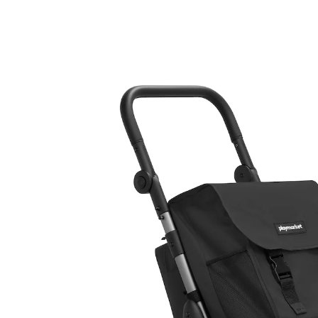
178,39 €
inkl. MwSt. und zzgl.
Versandkosten
Variante
schwarz
In den Warenkorb
Sofort lieferbar - in 2-3 Werktagen bei Ihnen
Komfort und Stil für Ihre Einkäufe
Große Ladekapazität : 53,5 l