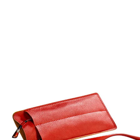
UVP 24,90 €
6,89 €
inkl. MwSt. und zzgl.
Versandkosten
Variante
+2,5 dpt
In den Warenkorb
Sofort lieferbar - in 2-3 Werktagen bei Ihnen
Durchblick auch im Kleingedruckten!