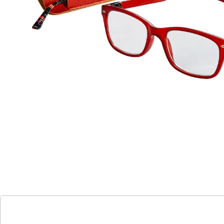
2 Wechselbügel
mit bequemen, sicheren Federbügeln
Behalten Sie immer alles scharf im Auge!
Fertiglesebrille mit bequemen, sicheren Federbügeln.
Angenehm leicht, mit weichen Nasenauflagen.
Details
Hinweise & Hersteller
Bewertungen