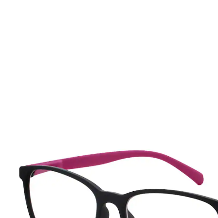
UVP 19,90 €
6,49 €
inkl. MwSt. und zzgl.
Versandkosten
Variante
+3,0dpt
In den Warenkorb
Sofort lieferbar - in 2-3 Werktagen bei Ihnen
Für schärfere Augen!
vielfältige Stärken