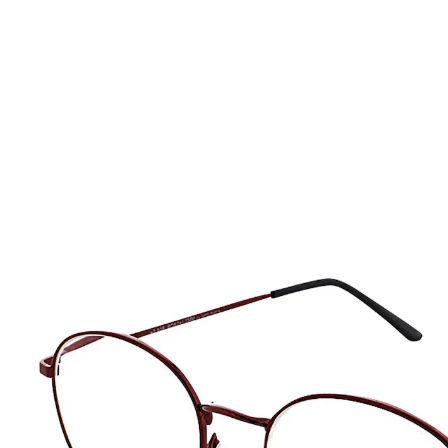
UVP 14,95 €
ab
5,79 €
inkl. MwSt. und zzgl.
Versandkosten
Variante
dunkelrot
Auswahl
In den Warenkorb
Sofort lieferbar - in 2-3 Werktagen bei Ihnen