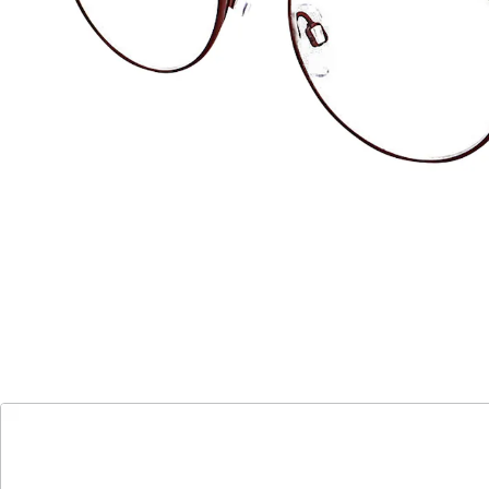
Klarer Durchblick für jeden!
flexible Nasenstege
angenehm leicht
Fassung aus Metall
Für Sie & Ihn: runde Metallfertiglesebrillen in 2 Farben
und je 4 Stärken! Die Gläser sind aus angenehm
leichtem Kunststoff gearbeitet. Das passende Etui
gibt’s gratis dazu!
Details
Hinweise & Hersteller