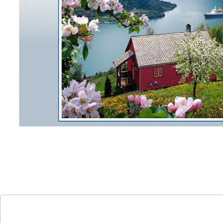
fasziniert mit ihrer Ruhe. Verlassen Sie sich auf die
bewährte Qualität für ein erstklassiges Puzzleerlebnis.
Ob als Geschenk für Naturfreunde oder als
persönliches Vergnügen - dieses Puzzle ist die perfekte
Wahl.
Details
Hinweise & Hersteller
Bewertungen