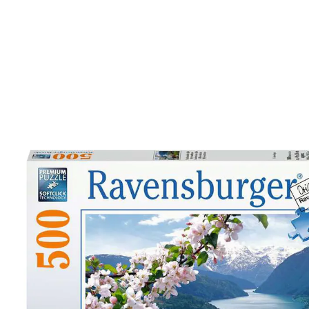
UVP 12,99 €
10,99 €
inkl. MwSt. und zzgl.
Versandkosten
In den Warenkorb
Sofort lieferbar - in 2-3 Werktagen bei Ihnen
Ruhe des Nordens hautnah erleben
hochwertige Qualität
schönes Naturmotive
entspannende Freizeit
perfektes Geschenk
Die unberührte Schönheit der skandinavischen Natur