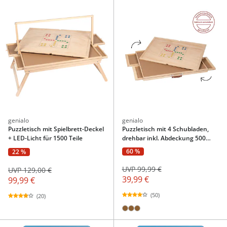
genialo
genialo
Puzzletisch mit Spielbrett-Deckel
Puzzletisch mit 4 Schubladen,
+ LED-Licht für 1500 Teile
drehbar inkl. Abdeckung 500
Teile
60 %
22 %
UVP 99,99 €
UVP 129,00 €
39,99 €
99,99 €
(50)
(20)