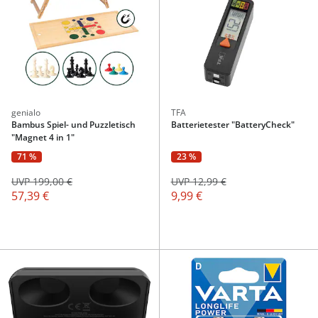
genialo
TFA
Bambus Spiel- und Puzzletisch
Batterietester "BatteryCheck"
"Magnet 4 in 1"
71 %
23 %
UVP 199,00 €
UVP 12,99 €
57,39 €
9,99 €