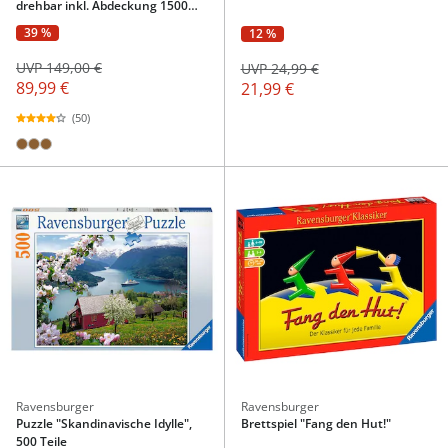
drehbar inkl. Abdeckung 1500
Teile
39 %
12 %
UVP 149,00 €
UVP 24,99 €
89,99 €
21,99 €
(50)
Ravensburger
Ravensburger
Puzzle "Skandinavische Idylle",
Brettspiel "Fang den Hut!"
500 Teile