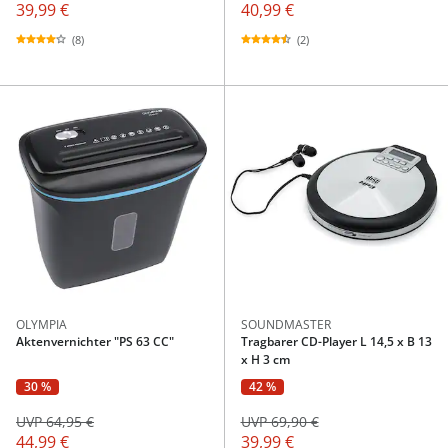
39,99 €
40,99 €
(8)
(2)
OLYMPIA
SOUNDMASTER
Aktenvernichter "PS 63 CC"
Tragbarer CD-Player L 14,5 x B 13
x H 3 cm
30 %
42 %
UVP 64,95 €
UVP 69,90 €
44,99 €
39,99 €