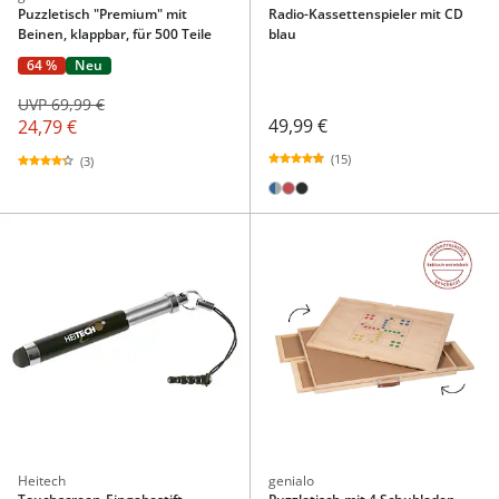
Puzzletisch "Premium" mit
Radio-Kassettenspieler mit CD
Beinen, klappbar, für 500 Teile
blau
64 %
Neu
UVP 69,99 €
49,99 €
24,79 €
(15)
(3)
Heitech
genialo