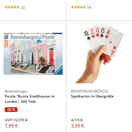
(2)
(4)
Ravensburger
REHAFORUM MEDICAL
Puzzle "Bunte Stadthäuser in
Spielkarten in Übergröße
London", 500 Teile
38 %
UVP 12,99 €
4,19 €
7,99 €
3,99 €