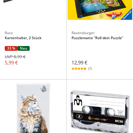
Ruco
Ravensburger
Kartenhalter, 2 Stück
Puzzlematte "Roll dein Puzzle"
33 %
Neu
UVP 8,99 €
12,99 €
5,99 €
(7)