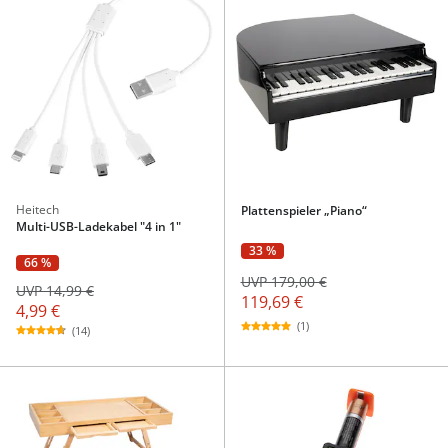
Heitech
Plattenspieler „Piano“
Multi-USB-Ladekabel "4 in 1"
33 %
66 %
UVP 179,00 €
UVP 14,99 €
119,69 €
4,99 €
(1)
(14)