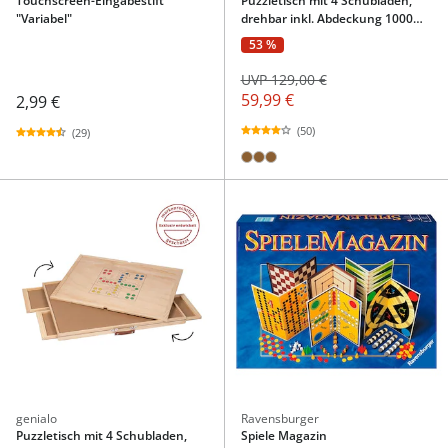
Touchscreen-Eingabestift
Puzzletisch mit 4 Schubladen,
"Variabel"
drehbar inkl. Abdeckung 1000
Teile
53 %
UVP 129,00 €
59,99 €
2,99 €
(50)
(29)
genialo
Ravensburger
Puzzletisch mit 4 Schubladen,
Spiele Magazin