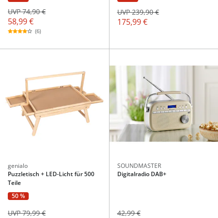
UVP 74,90 €
UVP 239,90 €
58,99 €
175,99 €
(6)
genialo
SOUNDMASTER
Puzzletisch + LED-Licht für 500
Digitalradio DAB+
Teile
50 %
UVP 79,99 €
42,99 €