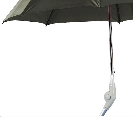
besonders windsicher: überlappende
Schirmkonstruktur
Winkel und Höhe des Schirms einstellbar
Windsicherer Schirm? Hier ist er! Der Schirm mit
Adapter – passend auch für Ovalrohre – schützt vor
Regen und Sonne, während der Rollator beidhändig
geführt werden kann. Mit individueller
Höheneinstellung und bedienungsfreundlicher
Automatiköffnung. Auch für Rollstühle geeignet.
Details
Hinweise & Hersteller
Bewertungen