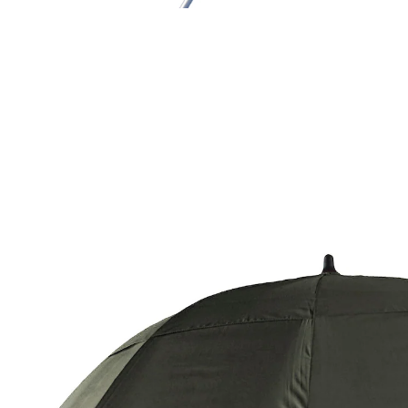
45,19 €
inkl. MwSt. und zzgl.
Versandkosten
Variante
khaki
In den Warenkorb
Sofort lieferbar - in 2-3 Werktagen bei Ihnen