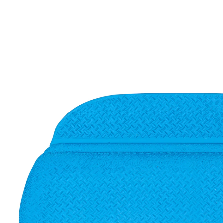
6,99 €
inkl. MwSt. und zzgl.
Versandkosten
Variante
blau
In den Warenkorb
Sofort lieferbar - in 2-3 Werktagen bei Ihnen
Trittsicher im Badezimmer
mit extra starken Saugnäpfen