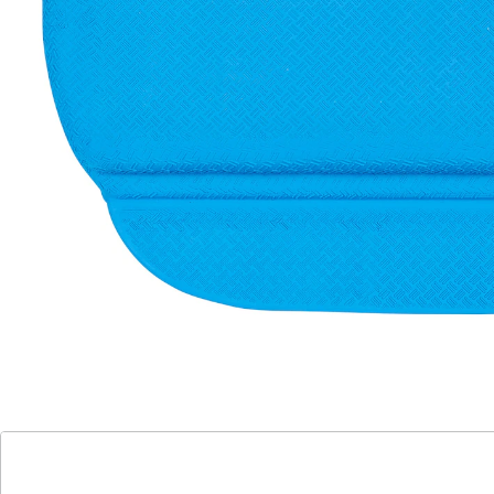
Kopfpolster mit rutschhemmender Oberfläche und
extra starken Saugnäpfen geben Sicherheit. Mit Ablauf-
Löchern.
Details
Hinweise & Hersteller
Bewertungen
Katalog bestellen