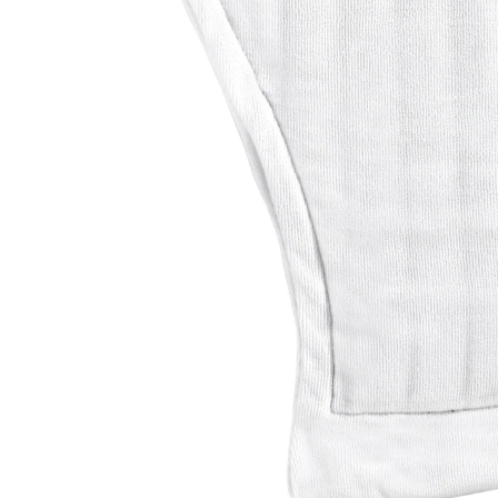
Umweltfreundliche Alternative
Körpergerecht geformt mit 150 ml Saugleistung.
Atmungsaktiv und antibakteriell. Ober-, Unterseite und
Saugschicht aus Polyester.
Saugleistung: 150 ml
Details
Hinweise & Hersteller
Bewertungen