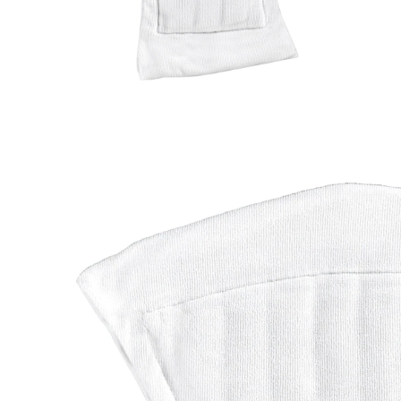
34,99 €
inkl. MwSt. und zzgl.
Versandkosten
Variante
ohne Klett, 3 Stück
In den Warenkorb
Sofort lieferbar - in 2-3 Werktagen bei Ihnen
🤫
Diskrete Lieferung