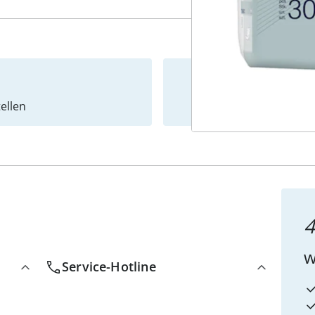
ellen
Newslet
4
w
Service-Hotline