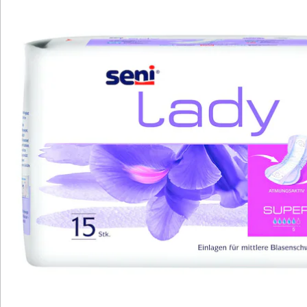
aktives, erfülltes Leben zu verzichten. Besonders, da in
den letzten Jahren die Entwicklung von
Inkontinenzeinlagen, die hervorragend auf die
Bedürfnisse der Betroffenen zugeschnitten sind,
enorme Fortschritte gemacht hat. Die Frauen-Einlage
Super/Plus ist speziell für Frauen mit mittlerer
Harninkontinenz entwickelt, die aktiv am Leben
teilnehmen. Die anatomisch geformte Einlage passt
sich dem Körper perfekt an. Sie ist atmungsaktiv,
unsichtbar und geräuschlos und kann deshalb völlig
diskret getragen werden. Die Einlage bietet einen
hohen Tragekomfort und Sicherheit im Alltag. Selbst
bei eng anliegender Kleidung ist sie nicht zu sehen.
Eine Odour-Stop-Funktion verhindert die Entstehung
von unangenehmen Gerüchen und der schnell
saugende Kern nimmt die Flüssigkeit sofort auf. Für
zusätzlichen Schutz sorgt ein seitlicher Auslaufschutz
durch flüssigkeitsabweisende Innenbündchen, die
besonders bei körperlicher Bewegung ein Austreten