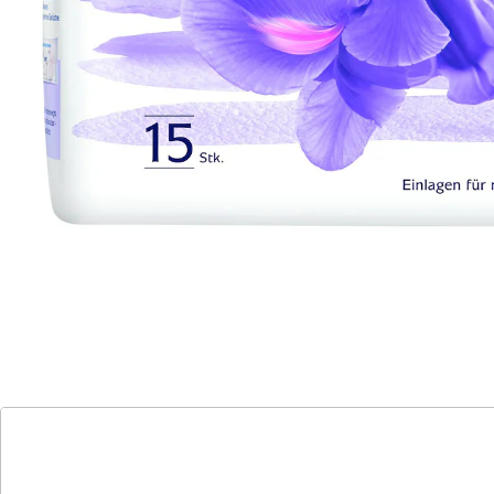
Sofort lieferbar - in 2-3 Werktagen bei Ihnen
🤫
Diskrete Lieferung
Sicherheit für aktive Frauen
Einlage Super: 15 St., 18 × 37 cm, 780 ml
Saugstärke
Einlage Plus: 15 St., 20,5 x 42 cm, 930 ml
Saugstärke
Bei mittlerer Inkontinenz
Anatomische Passform
Geräuschneutral
Geruchsneutral
Sicher und diskret
Hoher Auslaufschutz
Eine Blasenschwäche ist kein Grund, um auf ein