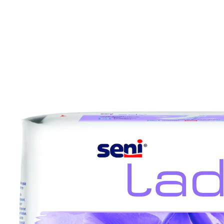
9,99 €
inkl. MwSt. und zzgl.
Versandkosten
Variante
Super
7,99 €
nur
ab
10
Stück
1
In den Warenkorb