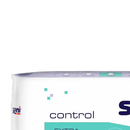
7,99 €
inkl. MwSt. und zzgl.
Versandkosten
Variante
Extra
+ 1
5,99 €
nur
ab
10
Stück
1
In den Warenkorb
Sofort lieferbar - in 2-3 Werktagen bei Ihnen