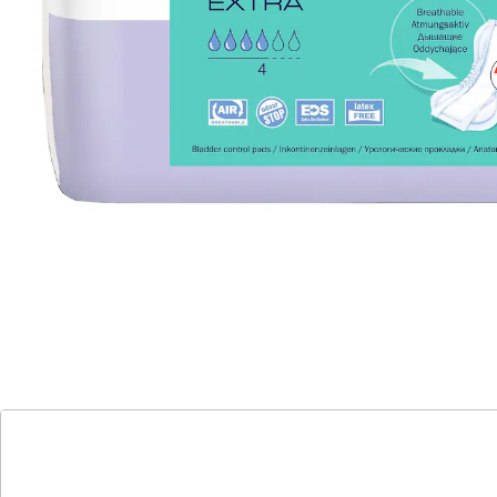
🤫
Diskrete Lieferung
Einlagen für Ihr Wohlbefinden!
Diese anatomisch geformten, atmungsaktiven Einlagen
passen sich optimal an den Körper an! Dank Ihrer
seitlichen Auslaufsperren bieten sie rundum
zuverlässigen Schutz. Dabei nimmt das sehr
saugfähige, antibakterielle Material Flüssigkeiten
schnell auf und bindet sie sicher im Inneren der
Einlagen. Für Sie und Ihn!
Details
Hinweise & Hersteller