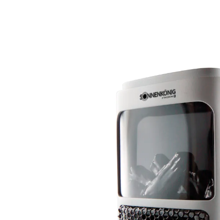
75,59 €
inkl. MwSt. und zzgl.
Versandkosten
In den Warenkorb
Lieferbar - in 5-6 Werktagen bei Ihnen
trendiges Design
sparsam und effizient
Feuereffekt
Starke Leistung im trendigen Design, gleichzeitig
sparsam und effizient, dank Keramik-Technologie. Der