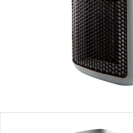
kompakte Heizlüfter im Kleinformat. Es gibt eine
Heizstufe für optimale Wärme, aber VARNA kann auch
nur als Feuereffekt genutzt werden. Ideal für die
Übergangszeit und Zwischendurch. Die Vorteile des
Keramikheizelements sind eine hohe Belastbarkeit und
eine lange Lebensdauer. Sie haben eine sofortige
Wärmeleistung, da Sie keine Anlaufzeit, wie
herkömmliche Heizlüfter, benötigen.
VARNA kann ganz einfach direkt in der Steckdose per
Plug & Play genutzt werden und sorgt schnell für
optimale Wärmeverteilung.
Details
Hinweise & Hersteller