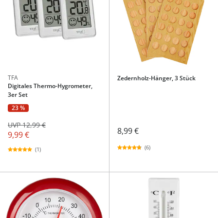
TFA
Zedernholz-Hänger, 3 Stück
Digitales Thermo-Hygrometer,
3er Set
23 %
UVP 12,99 €
8,99 €
9,99 €
(6)
(1)