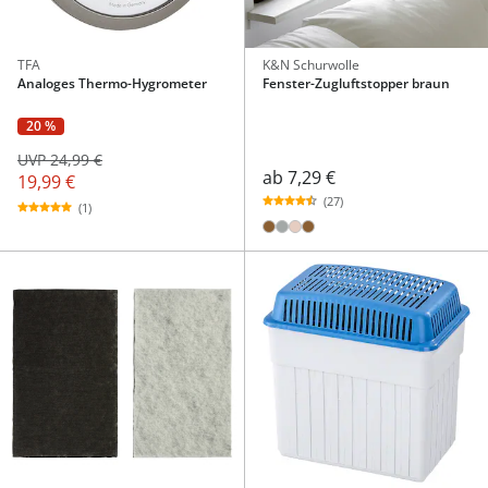
TFA
K&N Schurwolle
Analoges Thermo-Hygrometer
Fenster-Zugluftstopper braun
20 %
UVP 24,99 €
ab
7,29 €
19,99 €
(27)
(1)