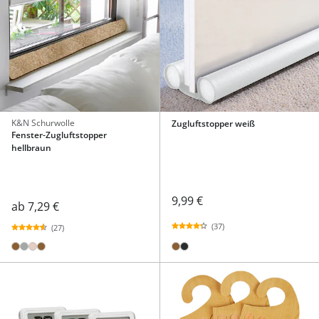
K&N Schurwolle
Zugluftstopper weiß
Fenster-Zugluftstopper
hellbraun
9,99 €
ab
7,29 €
(37)
(27)