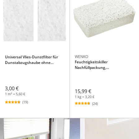
WENKO
Universal Vlies-Dunstfilter für
Feuchtigkeitskiller
Dunstabzugshaube ohne
Nachfüllpackung,
Aktivkohlefilter, 2 Stück
Raumentfeuchter 5 kg
3,00 €
15,99 €
1 m² = 5,60 €
1 kg = 3,20 €
(19)
(24)