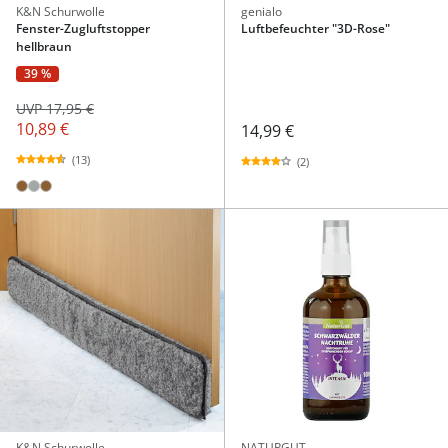
K&N Schurwolle
genialo
Fenster-Zugluftstopper
Luftbefeuchter "3D-Rose"
hellbraun
39 %
UVP 17,95 €
10,89 €
14,99 €
(13)
(2)
K&N Schurwolle
NATURGUT