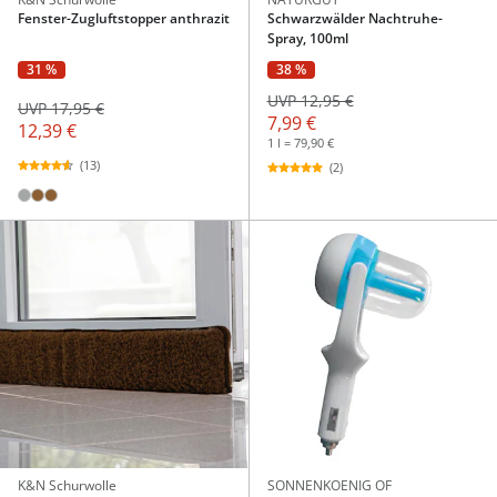
Fenster-Zugluftstopper anthrazit
Schwarzwälder Nachtruhe-
Spray, 100ml
31 %
38 %
UVP 12,95 €
UVP 17,95 €
7,99 €
12,39 €
1 l = 79,90 €
(13)
(2)
K&N Schurwolle
SONNENKOENIG OF