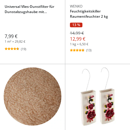
WENKO
Universal Vlies-Dunstfilter für
Feuchtigkeitskiller
Dunstabzugshaube mit
Raumentfeuchter 2 kg
Aktivkohlefilter, 1 Stück
13 %
14,99 €
7,99 €
12,99 €
1 m² = 29,82 €
1 kg = 6,50 €
(19)
(13)