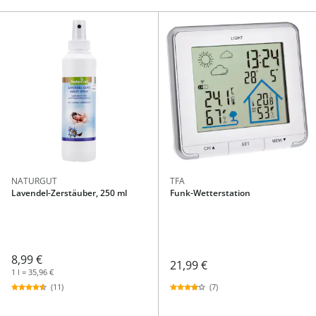
NATURGUT
TFA
Lavendel-Zerstäuber, 250 ml
Funk-Wetterstation
8,99 €
21,99 €
1 l = 35,96 €
(7)
(11)