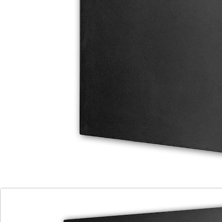
Smartsteuerung können Sie das Gerät von überall mit
Ihrem Smartphone steuern und sogar per
Sprachsteuerung mit Amazon Alexa oder Google
Assistant aktivieren.
Die Infrarot-Heizwände von Sonnenkönig sind nicht
nur sehr energieeffizient, sondern verfügen auch über
viele neue Funktionen. Die Heizpaneele verteilen die
Wärme lautlos im ganzen Raum über unsichtbare
Infrarotstrahlen. Noch nie war Energiesparen
einfacher!
Details
Hinweise & Hersteller