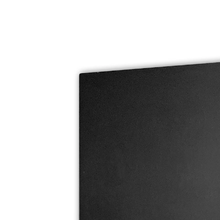
UVP 399,99 €
344,79 €
inkl. MwSt. und zzgl.
Versandkosten
In den Warenkorb
Lieferbar - in 5-6 Werktagen bei Ihnen
Wand- oder Deckenmontage
beschreibbare Oberfläche
mit Smartsteuerung
Nie mehr beschlagene Spiegel dank der innovativen
Infrarotheiztechnologie. Wärmen Sie Ihr Bad optimal
auf mit dem Spiegelglas Heizpaneel. Dank der