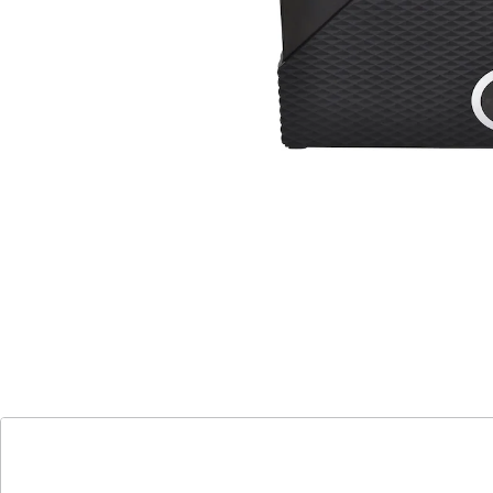
Modus mit Lichtanzeige
Modus mit Wasserstandsanzeige
antibakterieller Wassertank
automatischer Stopp bei
Wasserknappheit
Der moderne Luftbefeuchter "Chelsea" passt perfekt in
jede Wohnung und sorgt dank seines schicken Designs
und fortschrittlicher Technik für ein angenehmes
Raumklima. Genießen Sie kalte oder warme
Vernebelung mit der 360° rotierenden Doppeldüse, die
eine erfrischende Brise gleichmäßig verteilt. Ideal für
Allergiker und Asthmatiker, arbeitet er mit einem
leisen Geräuschpegel von nur 40 dB. Der
antibakterielle Wassertank fasst 4 Liter und bietet eine
Befeuchtungsleistung von 0,3 l/h. Der Luftbefeuchter
verfügt über eine Licht- und Wasserstandsanzeige und
stoppt automatisch bei Wasserknappheit, um
maximale Sicherheit zu gewährleisten. Dank der