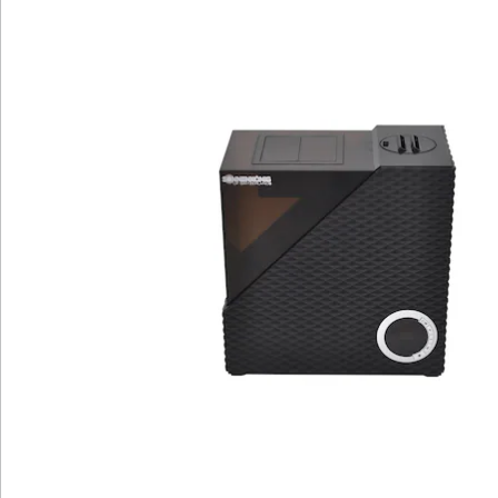
einfachen Handhabung genießen Sie jederzeit ein
angenehmes Klima.
Details
Hinweise & Hersteller
Bewertungen
Katalog bestellen