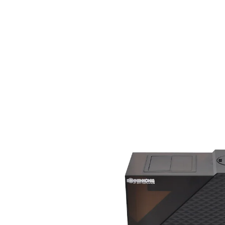
UVP 229,99 €
201,99 €
inkl. MwSt. und zzgl.
Versandkosten
In den Warenkorb
Lieferbar - in 5-6 Werktagen bei Ihnen
Erfrischendes Raumklima für Ihr Zuhause!
kalte und warme Verneblung
360° rotierende Doppeldüse
Ultrasonic Kaltvernebler
beinahe lautlos (40 dB)