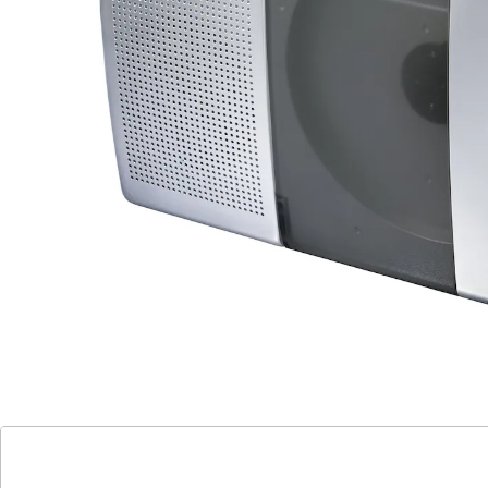
Unterhaltung! Das UKW-Kofferradio RCD1185 ist mehr
als nur ein Radio – es ist ein echtes Multimedia-
Erlebnis. Mit integriertem CD-Spieler, Resumée-
Funktion und CD-Titelprogrammierung erleben Sie
Musik, Nachrichten und Unterhaltung in Bestform.
Genießen Sie CD, CD-R/RW und sogar MP3-CDs.
Nutzen Sie die CD-Titel-Wiederholung, um Ihre
Lieblingssongs zu hören. Die Kopfhörerbuchse
gewährt Privatsphäre, und die LCD-Uhrzeitanzeige hält
Sie stets auf dem Laufenden. Ob mit Netzteil oder
Batterien – Sie haben die Wahl.
Dieses Alles-in-Einem-Radio bereichert Ihr Zuhause
und begleitet Sie unterwegs. Im Lieferumfang
enthalten ist ein Netzteil mit einer Kabellänge von 1,3
m. Entdecken Sie neue Dimensionen der Unterhaltung
mit dem UKW-Kofferradio RCD1185.
Batteriehinweis: