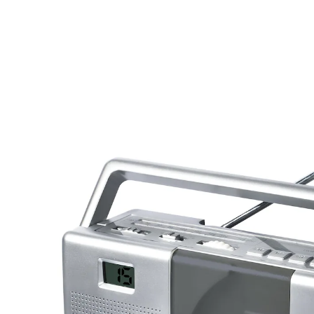
UVP 64,90 €
49,99 €
inkl. MwSt. und zzgl.
Versandkosten
In den Warenkorb
Sofort lieferbar - in 2-3 Werktagen bei Ihnen
Grenzenlose Unterhaltung!
Radio und CD-Spieler in einem
Netz- oder Batteriebetrieb
ideal beim kochen, draußen und
unterwegs, zu Hause
Dieses Multifunktionswunder bietet Ihnen grenzenlose