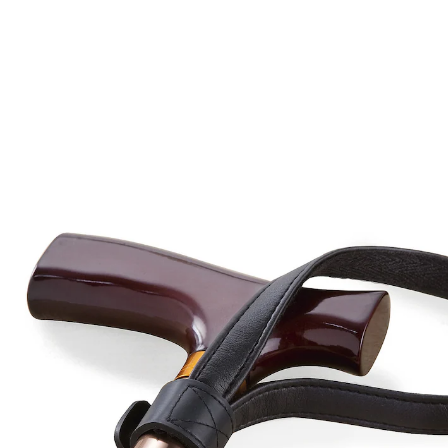
4,59 €
inkl. MwSt. und zzgl.
Versandkosten
Variante
braun
In den Warenkorb
Sofort lieferbar - in 2-3 Werktagen bei Ihnen
Die elegante Art, den Stock in Zaum zu halten: Die
Leder-Stockschlaufe liegt besonders weich und elegant
in der Hand. Alle Kanten sind sorgsam abgesteppt.