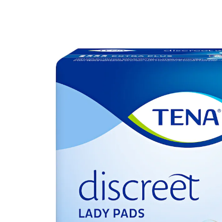
UVP 8,89 €
7,99 €
inkl. MwSt. und zzgl.
Versandkosten
Variante
Extra Plus, 16 Stück
6,69 €
nur
ab
10
Stück
1
In den Warenkorb
Sofort lieferbar - in 2-3 Werktagen bei Ihnen