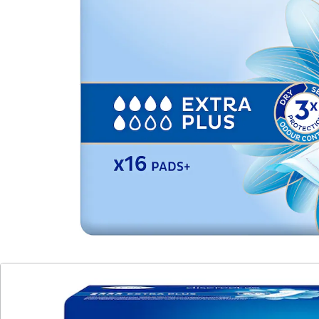
🤫
Diskrete Lieferung
Damenbinden: mit besonders starker Saugkraft
Deutlich trockener als herkömmliche Binden – für
spürbar mehr Schutz im Alltag. Die besonders
saugstarken Einlagen bieten zuverlässigen 3-fach-
Schutz vor Nässe, Auslaufen und Gerüchen und halten
bis zu 12 Stunden angenehm trocken.
Dank ihrer körpergerechten Form schmiegen sie sich
optimal an und sorgen zusammen mit der
seidenweichen Silky Softness-Oberfläche für ein
besonders angenehmes Hautgefühl, den ganzen Tag
über.