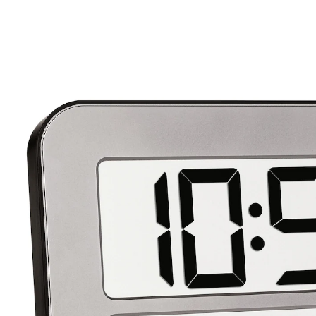
34,99 €
inkl. MwSt. und zzgl.
Versandkosten
In den Warenkorb
Sofort lieferbar - in 2-3 Werktagen bei Ihnen
Wunderbar übersichtlich, mit Datum und Wochentag
(in 7 Sprachen). 2. Uhrzeit für andere Zeitzonen
anzeigbar, 2 Weckalarme, Snooze-Funktion. Zum
Aufstellen oder -hängen.
Batteriehinweis:
Batterien sind nicht im Lieferumfang enthalten. Diese
bitte extra bestellen. (AA Mignon x 4)