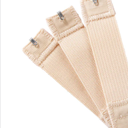
Komfort und Bewegungsfreiheit. Erleben Sie das
angenehme Gefühl eines perfekt sitzenden BHs mit
der BH-Verlängerung!
Details
Hinweise & Hersteller
Bewertungen
Katalog bestellen