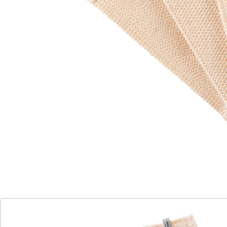
Sofort lieferbar - in 2-3 Werktagen bei Ihnen
Perfekte Passform - BH-Verlängerung für
unbequeme BHs
Erweitert enge BHs
Passend für 1-3 Häkchen
Praktisches Set mit 3 Stück
Kennen Sie das Problem, wenn BHs kneifen und
unbequem sind? Freuen Sie sich über die Lösung: den
BH-Verschlusseinsatz! Mit diesem cleveren Produkt
können Sie enge BHs um bis zu 9,5 cm erweitern und
so eine perfekte Passform erreichen. Der
Verschlusseinsatz ist für BHs mit 1-3 Häkchen geeignet
und wird in einem praktischen Set mit 3 Stück geliefert.
Vergessen Sie das ständige Ziehen und Zupfen an
Ihrem BH und genießen Sie den ganzen Tag lang