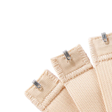
UVP 6,99 €
3,89 €
inkl. MwSt. und zzgl.
Versandkosten
Variante
1 Häkchen haut
+ 5
3,39 €
nur
ab
2
Stück
1
In den Warenkorb