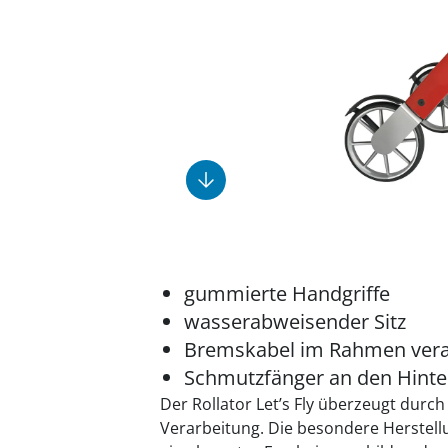
Fußpflegeprodukte
Geschenkideen
Elektromobile
Massage-Produkte
Herrenschuhe
Hausapotheke
Toilettenstühle
Ohrreiniger
Insektenabwehr
Ess- & Trinkhilfen
Sesselschoner
Mützen & Hüte
Kälte- & Wärmetherapie
Urinflaschen &
Nachttöpfe
Parfüm
Kleinmöbel
‎ Alle Anzeigen
‎ Alle Anzeigen
‎ Alle Anzeigen
‎ Alle Anzeigen
‎ Alle Anzeigen
gummierte Handgriffe
wasserabweisender Sitz
Bremskabel im Rahmen vera
Schmutzfänger an den Hinte
Der Rollator Let’s Fly überzeugt durch
Verarbeitung. Die besondere Herstel