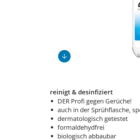
Fußpflegeprodukte
Geschenkideen
Elektromobile
Massage-Produkte
Herrenschuhe
Hausapotheke
Toilettenstühle
Ohrreiniger
Insektenabwehr
Ess- & Trinkhilfen
Sesselschoner
Mützen & Hüte
Kälte- & Wärmetherapie
Urinflaschen &
Nachttöpfe
Parfüm
Kleinmöbel
‎ Alle Anzeigen
‎ Alle Anzeigen
‎ Alle Anzeigen
‎ Alle Anzeigen
‎ Alle Anzeigen
reinigt & desinfiziert
DER Profi gegen Gerüche!
auch in der Sprühflasche, spe
dermatologisch getestet
formaldehydfrei
biologisch abbaubar