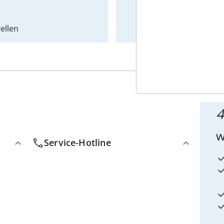
ellen
Newslet
4
w
Service-Hotline