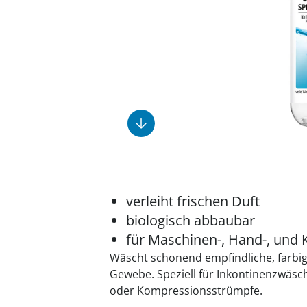
Fußpflegeprodukte
Geschenkideen
Elektromobile
Massage-Produkte
Herrenschuhe
Hausapotheke
Toilettenstühle
Ohrreiniger
Insektenabwehr
Ess- & Trinkhilfen
Sesselschoner
Mützen & Hüte
Kälte- & Wärmetherapie
Urinflaschen &
Nachttöpfe
Parfüm
Kleinmöbel
‎ Alle Anzeigen
‎ Alle Anzeigen
‎ Alle Anzeigen
‎ Alle Anzeigen
‎ Alle Anzeigen
verleiht frischen Duft
biologisch abbaubar
für Maschinen-, Hand-, und
Wäscht schonend empfindliche, farbig
Gewebe. Speziell für Inkontinenzwäsch
oder Kompressionsstrümpfe.