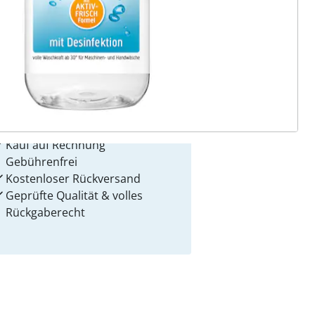
 Gründe für
alzvital
Versandkostenfrei ab 99 €
Kauf auf Rechnung
Gebührenfrei
Kostenloser Rückversand
Geprüfte Qualität & volles
Rückgaberecht