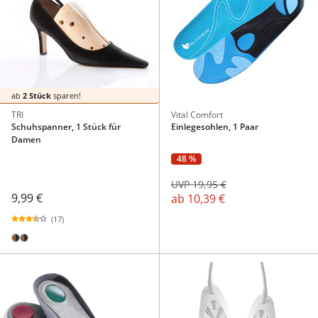
ab
2 Stück
sparen!
TRI
Vital Comfort
Schuhspanner, 1 Stück für
Einlegesohlen, 1 Paar
Damen
48 %
UVP 19,95 €
9,99 €
ab
10,39 €
(17)