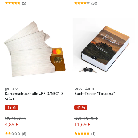
(5)
(30)
genialo
Leuchtturm
Kartenschutzhülle „RFID/NFC“, 3
Buch-Tresor "Toscana"
Stück
18 %
41 %
UVP 5,99 €
UVP 19,95 €
4,89 €
11,69 €
(6)
(1)