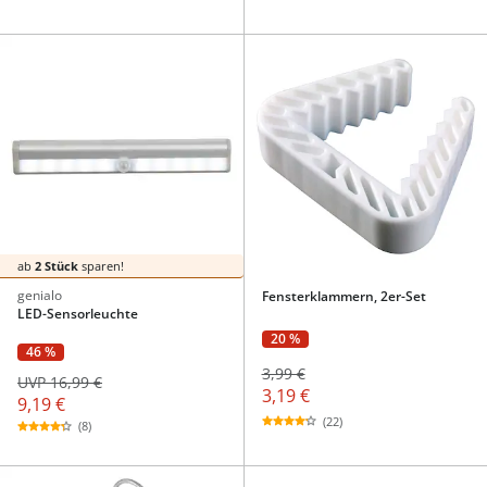
ab
2 Stück
sparen!
genialo
Fensterklammern, 2er-Set
LED-Sensorleuchte
20 %
46 %
3,99 €
UVP 16,99 €
3,19 €
9,19 €
(22)
(8)