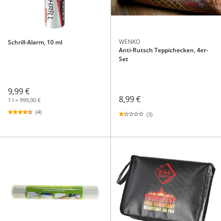
WENKO
Schrill-Alarm, 10 ml
Anti-Rutsch Teppichecken, 4er-
Set
9,99 €
8,99 €
1 l = 999,00 €
(4)
(3)