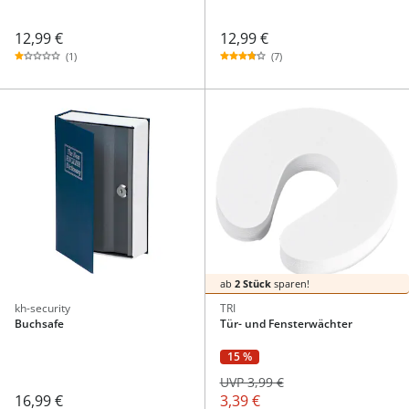
12,99 €
12,99 €
(1)
(7)
ab
2 Stück
sparen!
kh-security
TRI
Buchsafe
Tür- und Fensterwächter
15 %
UVP 3,99 €
16,99 €
3,39 €