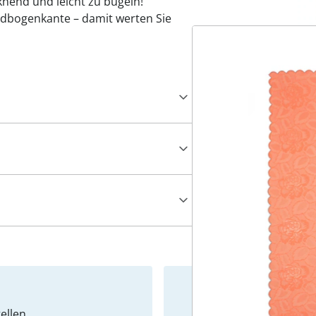
knend und leicht zu bügeln!
ndbogenkante – damit werten Sie
ellen
Newslet