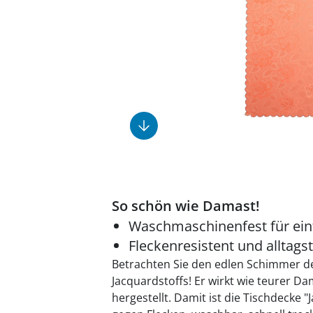
Fußpflegeprodukte
Geschenkideen
Elektromobile
Massage-Produkte
Herrenschuhe
Hausapotheke
Toilettenstühle
Ohrreiniger
Insektenabwehr
Ess- & Trinkhilfen
Sesselschoner
Mützen & Hüte
Kälte- & Wärmetherapie
Urinflaschen &
Nachttöpfe
Parfüm
Kleinmöbel
‎ Alle Anzeigen
‎ Alle Anzeigen
‎ Alle Anzeigen
‎ Alle Anzeigen
‎ Alle Anzeigen
So schön wie Damast!
Waschmaschinenfest für ein
Fleckenresistent und alltags
Betrachten Sie den edlen Schimmer 
Jacquardstoffs! Er wirkt wie teurer D
hergestellt. Damit ist die Tischdecke 