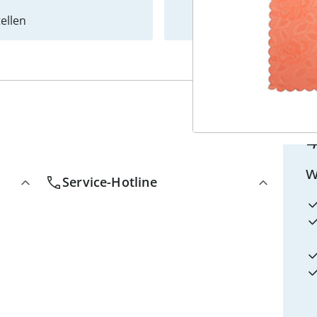
ellen
Newslet
4
w
Service-Hotline