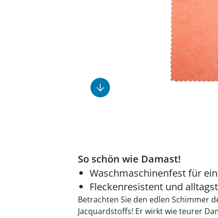
Fußpflegeprodukte
Geschenkideen
Elektromobile
Massage-Produkte
Herrenschuhe
Hausapotheke
Toilettenstühle
Ohrreiniger
Insektenabwehr
Ess- & Trinkhilfen
Sesselschoner
Mützen & Hüte
Kälte- & Wärmetherapie
Urinflaschen &
Nachttöpfe
Parfüm
Kleinmöbel
‎ Alle Anzeigen
‎ Alle Anzeigen
‎ Alle Anzeigen
‎ Alle Anzeigen
‎ Alle Anzeigen
So schön wie Damast!
Waschmaschinenfest für ein
Fleckenresistent und alltags
Betrachten Sie den edlen Schimmer 
Jacquardstoffs! Er wirkt wie teurer D