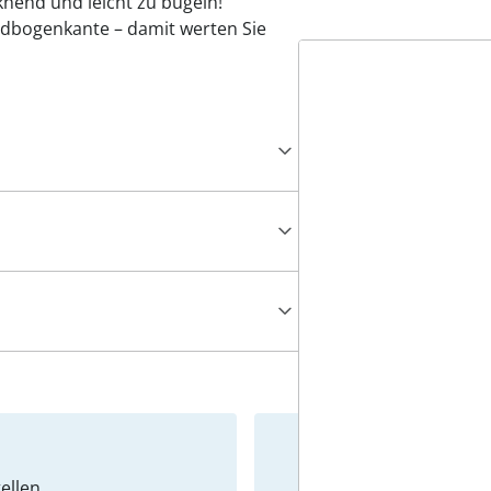
knend und leicht zu bügeln!
ndbogenkante – damit werten Sie
ellen
Newslet