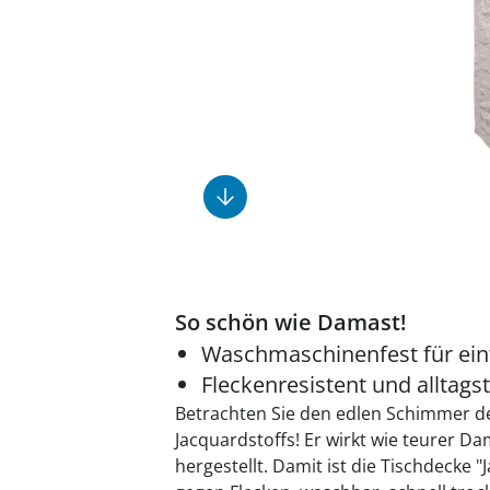
Fußpflegeprodukte
Geschenkideen
Elektromobile
Massage-Produkte
Herrenschuhe
Hausapotheke
Toilettenstühle
Ohrreiniger
Insektenabwehr
Ess- & Trinkhilfen
Sesselschoner
Mützen & Hüte
Kälte- & Wärmetherapie
Urinflaschen &
Nachttöpfe
Parfüm
Kleinmöbel
‎ Alle Anzeigen
‎ Alle Anzeigen
‎ Alle Anzeigen
‎ Alle Anzeigen
‎ Alle Anzeigen
So schön wie Damast!
Waschmaschinenfest für ein
Fleckenresistent und alltags
Betrachten Sie den edlen Schimmer 
Jacquardstoffs! Er wirkt wie teurer D
hergestellt. Damit ist die Tischdecke 