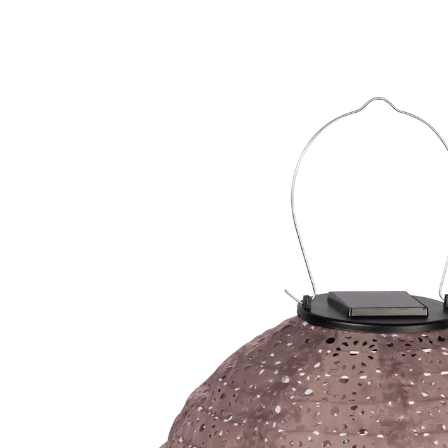
9,99 €
inkl. MwSt. und zzgl.
Versandkosten
Variante
Ø 30 cm
In den Warenkorb
Sofort lieferbar - in 2-3 Werktagen bei Ihnen
Einfach malabhängen!
gemustertes Design für besondere