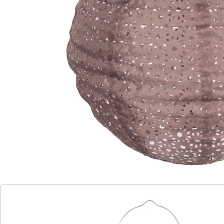
Lichtakzente
mit Henkel zum Aufhängen
flach zusammenfaltbar
Mondscheinnächte zum Sonnentarif! Wenn der Wind
sanft durch die Blätter streicht und über Ihnen diese
wunderschönen Lampions funkeln, ist Sommertraum-
Stimmung garantiert! Ob einzeln oder als Gruppe: Das
zeitlose Design der Solar-Lampions zaubert bei
Dunkelheit automatisch magische Lichtakzente in die
Nacht. Mit Henkel zum Aufhängen.
Batteriehinweis:
Batterien sind im Lieferumfang enthalten. (AAA Micro x
1)
Details