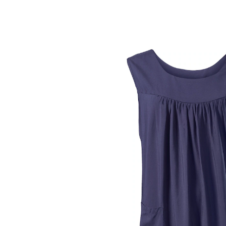
UVP 29,99 €
28,59 €
inkl. MwSt. und zzgl.
Versandkosten
Variante
blau
Größe
In den Warenkorb
Sofort lieferbar - in 2-3 Werktagen bei Ihnen