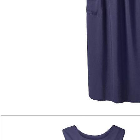
In diesem ärmellosen Trägerkleid werden Sie sich
rundum wohlfühlen. Es kaschiert kleinere
Problemzonen und schmeichelt somit Ihrer Figur. Die
bei den Taschen runden den lässigen Charakter des
Kleides wunderbar ab.
Größenhinweis:
Der Artikel fällt größer aus. Wir empfehlen eine Größe
kleiner.
Details
Hinweise & Hersteller