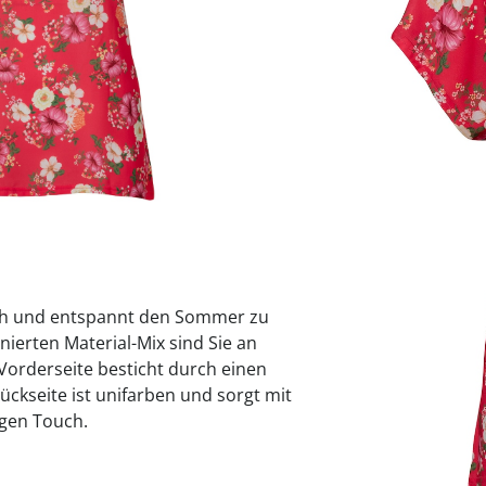
praktische
auf einer
Uringeruc
die Kranke
Parotitisp
Jetzt entde
Jetzt entde
Alltagshilf
Vibrationsp
neutralisie
Jetzt entde
Jetzt entde
Haushalt
jetzt entde
Jetzt entde
Jetzt entde
Größe
ch und entspannt den Sommer zu
Sofort lieferbar - 
nierten Material-Mix sind Sie an
Vorderseite besticht durch einen
Rückseite ist unifarben und sorgt mit
igen Touch.