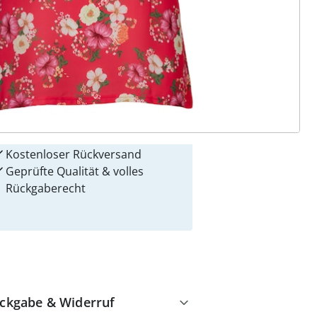
 Gründe für
alzvital
Versandkostenfrei ab 99 €
Kauf auf Rechnung
Gebührenfrei
Kostenloser Rückversand
Geprüfte Qualität & volles
Rückgaberecht
ckgabe & Widerruf