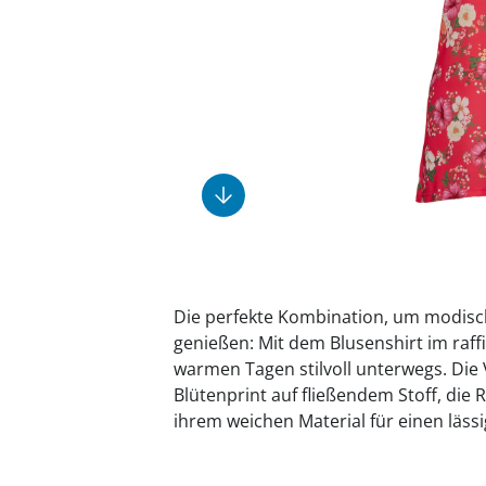
Fußpflegeprodukte
Geschenkideen
Elektromobile
Massage-Produkte
Herrenschuhe
Hausapotheke
Toilettenstühle
Ohrreiniger
Insektenabwehr
Ess- & Trinkhilfen
Sesselschoner
Mützen & Hüte
Kälte- & Wärmetherapie
Urinflaschen &
Nachttöpfe
Parfüm
Kleinmöbel
‎ Alle Anzeigen
‎ Alle Anzeigen
‎ Alle Anzeigen
‎ Alle Anzeigen
‎ Alle Anzeigen
Die perfekte Kombination, um modis
genießen: Mit dem Blusenshirt im raffi
warmen Tagen stilvoll unterwegs. Die 
Blütenprint auf fließendem Stoff, die 
ihrem weichen Material für einen läss